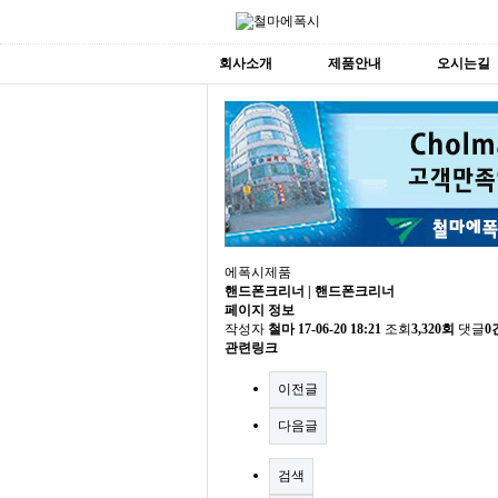
회사소개
제품안내
오시는길
에폭시제품
핸드폰크리너 | 핸드폰크리너
페이지 정보
작성자
철마
17-06-20 18:21
조회
3,320회
댓글
0
관련링크
이전글
다음글
검색